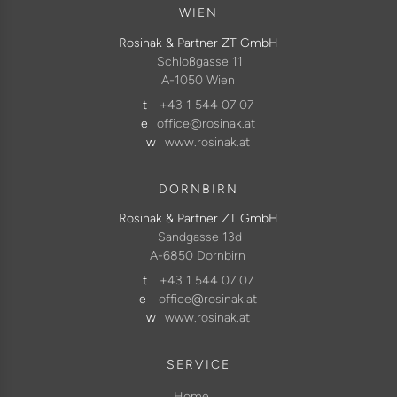
n
WIEN
u
Rosinak & Partner ZT GmbH
m
Schloßgasse 11
m
A-1050 Wien
e
t
+43 1 544 07 07
r
e
office@rosinak.at
i
w
www.rosinak.at
e
r
DORNBIRN
u
n
Rosinak & Partner ZT GmbH
Sandgasse 13d
g
A-6850 Dornbirn
t
+43 1 544 07 07
e
office@rosinak.at
w
www.rosinak.at
SERVICE
Home