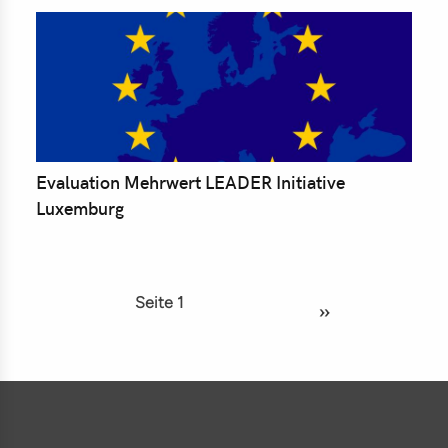
Evaluation Mehrwert LEADER Initiative
Luxemburg
Seite 1
S
››
Nächste Seite
e
i
t
e
n