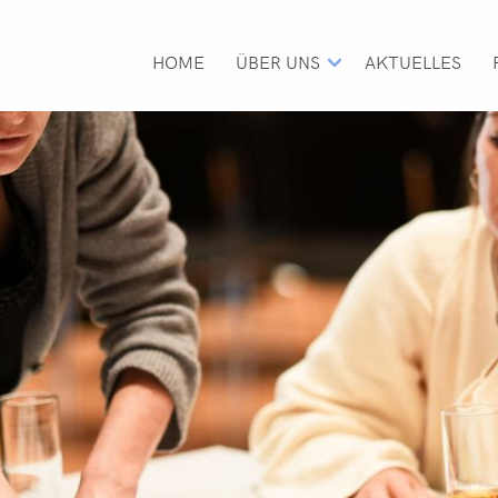
H
A
U
HOME
ÜBER UNS
AKTUELLES
P
T
N
A
V
I
G
A
T
I
O
N