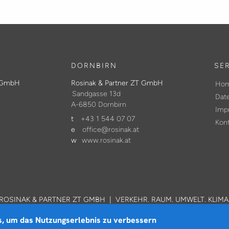
DORNBIRN
SE
T GmbH
Rosinak & Partner ZT GmbH
Ho
Sandgasse 13d
Dat
A-6850 Dornbirn
Imp
t
+43 1 544 07 07
Kon
e
office@rosinak.at
w
www.rosinak.at
ROSINAK & PARTNER ZT GMBH | VERKEHR. RAUM. UMWELT. KLIMA
s, um das Nutzungserlebnis zu verbessern