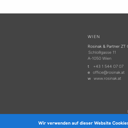
WIEN
Rosinak & Partner Z
Schloßgasse 11
A-1050 Wien
t
+43 1 544 07 07
e
office@rosinak.at
w
www.rosinak.at
Wir verwenden auf dieser Website Cookie