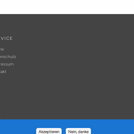
RVICE
me
enschutz
ressum
takt
.
Akzeptieren
Nein, danke