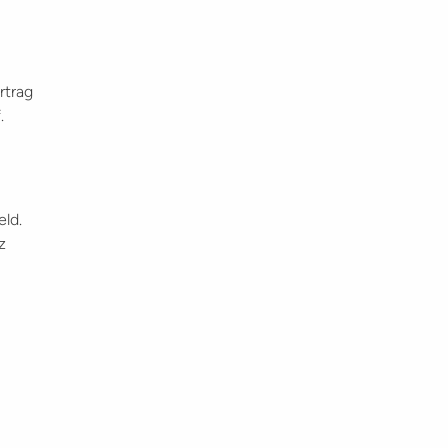
rtrag
.
eld.
z