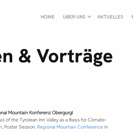
H
A
U
HOME
ÜBER UNS
AKTUELLES
P
T
N
A
en & Vorträge
V
I
G
A
T
I
O
N
gional Mountain Konferenz Obergurgl
ysis of the Tyrolean Inn Valley as a Basis for Climate-
n, Poster Session,
Regional Mountain Conference
in