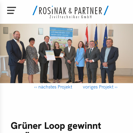
Direkt
zum
e
Inhalt
bild
am
‹‹ nächstes Projekt
voriges Projekt ››
chäftsführung
den
perationen
Grüner Loop gewinnt
nload