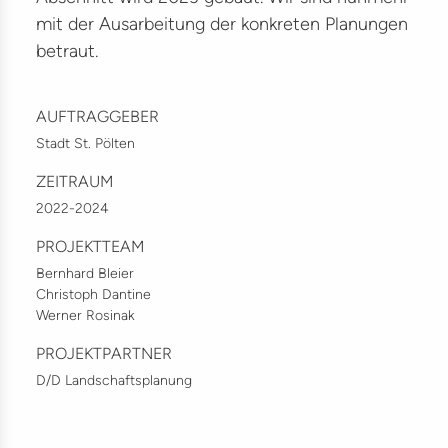
um
mit der Ausarbeitung der konkreten Planungen
ion
betraut.
elt
AUFTRAGGEBER
ma
Stadt St. Pölten
munikation
ZEITRAUM
iligung
2022-2024
PROJEKTTEAM
ere
Bernhard Bleier
akt
Christoph Dantine
Werner Rosinak
e
PROJEKTPARTNER
D/D Landschaftsplanung