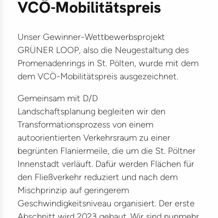
VCÖ-Mobilitätspreis
ter
ikationen
Unser Gewinner-Wettbewerbsprojekt
träge
GRÜNER LOOP, also die Neugestaltung des
lles
Promenadenrings in St. Pölten, wurde mit dem
dem VCÖ-Mobilitätspreis ausgezeichnet.
kte
Gemeinsam mit D/D
ilitätsmanagement
Landschaftsplanung begleiten wir den
Transformationsprozess von einem
G
autoorientierten Verkehrsraum zu einer
kehr
begrünten Flaniermeile, die um die St. Pöltner
Innenstadt verläuft. Dafür werden Flächen für
lität
den Fließverkehr reduziert und nach dem
astruktur
Mischprinzip auf geringerem
Geschwindigkeitsniveau organisiert. Der erste
Abschnitt wird 2023 gebaut. Wir sind nunmehr