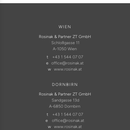
WIEN
Rosinak & Partner ZT GmbH
Schloßgasse 11
A-1050 Wien
t
+43 1 544 07 07
e
office@rosinak.at
w
www.rosinak.at
DORNBIRN
Rosinak & Partner ZT GmbH
Sandgasse 13d
A-6850 Dornbirn
t
+43 1 544 07 07
e
office@rosinak.at
w
www.rosinak.at