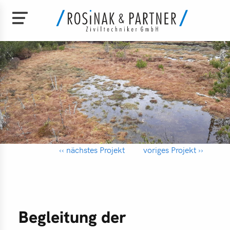
Direkt
zum
e
Inhalt
bild
am
‹‹ nächstes Projekt
voriges Projekt ››
chäftsführung
den
perationen
Begleitung der
nload