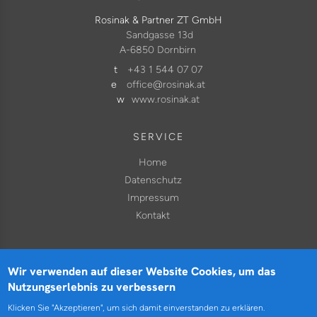
Rosinak & Partner ZT GmbH
Sandgasse 13d
A-6850 Dornbirn
t
+43 1 544 07 07
e
office@rosinak.at
w
www.rosinak.at
SERVICE
Home
Datenschutz
Impressum
Kontakt
Wir verwenden auf dieser Website Cookies, um das
Nutzungserlebnis zu verbessern
ROSINAK & PARTNER ZT GMBH | VERKEHR. RAUM.
UMWELT. KLIMA.
Klicken Sie "Akzeptieren", um sich damit einverstanden zu erklären.