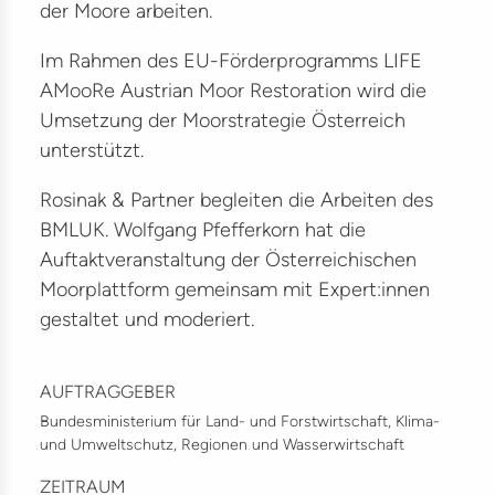
um
der Moore arbeiten.
ion
Im Rahmen des EU-Förderprogramms LIFE
AMooRe Austrian Moor Restoration wird die
elt
Umsetzung der Moorstrategie Österreich
ma
unterstützt.
munikation
Rosinak & Partner begleiten die Arbeiten des
iligung
BMLUK. Wolfgang Pfefferkorn hat die
Auftaktveranstaltung der Österreichischen
ere
Moorplattform gemeinsam mit Expert:innen
gestaltet und moderiert.
akt
e
AUFTRAGGEBER
Bundesministerium für Land- und Forstwirtschaft, Klima-
und Umweltschutz, Regionen und Wasserwirtschaft
ZEITRAUM