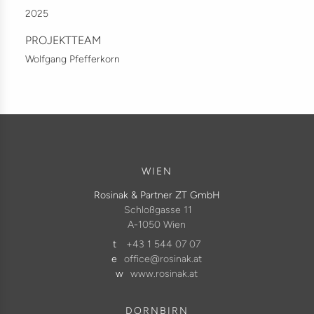
2025
PROJEKTTEAM
Wolfgang Pfefferkorn
WIEN
Rosinak & Partner ZT GmbH
Schloßgasse 11
A-1050 Wien
t
+43 1 544 07 07
e
office@rosinak.at
w
www.rosinak.at
DORNBIRN