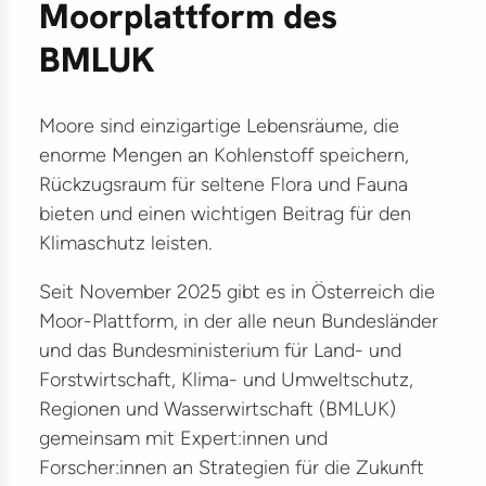
Moorplattform des
ter
ikationen
BMLUK
träge
Moore sind einzigartige Lebensräume, die
lles
enorme Mengen an Kohlenstoff speichern,
kte
Rückzugsraum für seltene Flora und Fauna
bieten und einen wichtigen Beitrag für den
ilitätsmanagement
Klimaschutz leisten.
G
Seit November 2025 gibt es in Österreich die
Moor-Plattform, in der alle neun Bundesländer
kehr
und das Bundesministerium für Land- und
lität
Forstwirtschaft, Klima- und Umweltschutz,
astruktur
Regionen und Wasserwirtschaft (BMLUK)
gemeinsam mit Expert:innen und
Forscher:innen an Strategien für die Zukunft