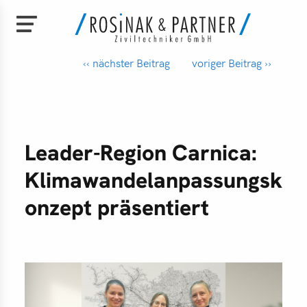
‹‹ nächster Beitrag
voriger Beitrag ››
Direkt
zum
e
Inhalt
Leader-Region Carnica:
bild
Klimawandelanpassungsk
am
onzept präsentiert
chäftsführung
den
perationen
nload