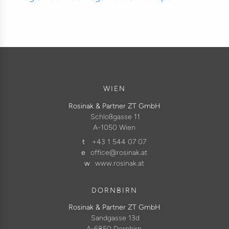
WIEN
Rosinak & Partner ZT GmbH
Schloßgasse 11
A-1050 Wien
t
+43 1 544 07 07
e
office@rosinak.at
w
www.rosinak.at
DORNBIRN
Rosinak & Partner ZT GmbH
Sandgasse 13d
A-6850 Dornbirn