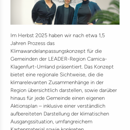
ter
ikationen
träge
Im Herbst 2025 haben wir nach etwa 1,5
lles
Jahren Prozess das
kte
Klimawandelanpassungskonzept für die
Gemeinden der LEADER-Region Carnica-
ilitätsmanagement
Klagenfurt-Umland präsentiert. Das Konzept
bietet eine regionale Sichtweise, die die
G
klimarelevanten Zusammenhänge in der
kehr
Region übersichtlich darstellen, sowie darüber
hinaus für jede Gemeinde einen eigenen
lität
Aktionsplan – inklusive einer verständlich
astruktur
aufbereiteten Darstellung der klimatischen
Ausgangssituation, umfangreichem
Kartenmaterial sowie konkreten