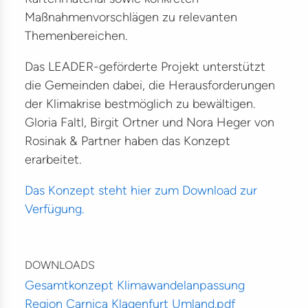
um
Maßnahmenvorschlägen zu relevanten
ion
Themenbereichen.
elt
Das LEADER-geförderte Projekt unterstützt
die Gemeinden dabei, die Herausforderungen
ma
der Klimakrise bestmöglich zu bewältigen.
munikation
Gloria Faltl, Birgit Ortner und Nora Heger von
Rosinak & Partner haben das Konzept
iligung
erarbeitet.
ere
Das Konzept steht hier zum Download zur
akt
Verfügung.
e
DOWNLOADS
Gesamtkonzept Klimawandelanpassung
Region Carnica Klagenfurt Umland.pdf