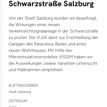
Schwarzstraße Salzburg
ter
ikationen
Von der Stadt Salzburg wurden wir beauftragt,
träge
die Wirkungen einer neuen
lles
Verkehrslichtsignalanlage in der Schwarzstraße
zu prüfen. Die VLSA dient zur Erschließung der
kte
Garagen des Paracelsus Bades und eines
neuen Wohnhauses. Mit Hilfe des
ilitätsmanagement
Mikrosimulationsmodelles VISSIM haben wir
G
die Auswirkungen zweier Varianten untersucht
und Maßnahmen empfohlen.
kehr
lität
AUFTRAGGEBER
astruktur
Stadt Salzburg
ZEITRAUM