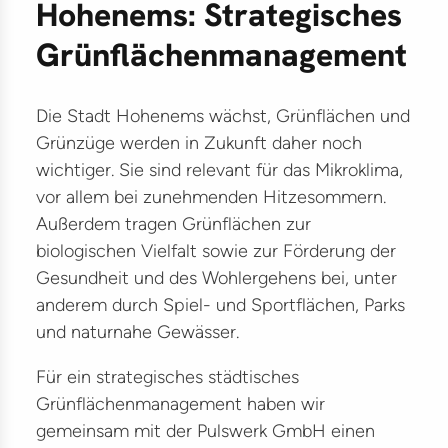
Hohenems: Strategisches
ter
ikationen
Grünflächenmanagement
träge
Die Stadt Hohenems wächst, Grünflächen und
lles
Grünzüge werden in Zukunft daher noch
kte
wichtiger. Sie sind relevant für das Mikroklima,
vor allem bei zunehmenden Hitzesommern.
ilitätsmanagement
Außerdem tragen Grünflächen zur
biologischen Vielfalt sowie zur Förderung der
G
Gesundheit und des Wohlergehens bei, unter
kehr
anderem durch Spiel- und Sportflächen, Parks
und naturnahe Gewässer.
lität
astruktur
Für ein strategisches städtisches
Grünflächenmanagement haben wir
gemeinsam mit der Pulswerk GmbH einen