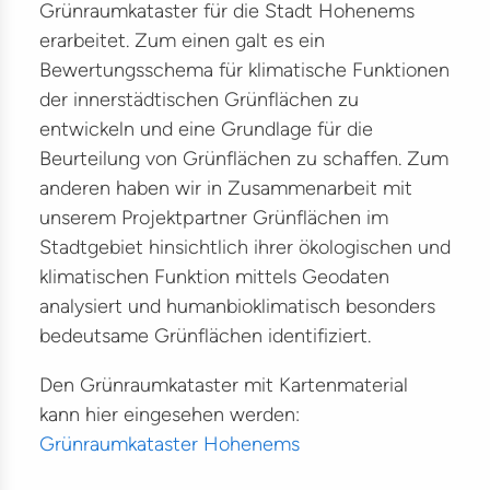
um
Grünraumkataster für die Stadt Hohenems
erarbeitet. Zum einen galt es ein
ion
Bewertungsschema für klimatische Funktionen
elt
der innerstädtischen Grünflächen zu
entwickeln und eine Grundlage für die
ma
Beurteilung von Grünflächen zu schaffen. Zum
munikation
anderen haben wir in Zusammenarbeit mit
unserem Projektpartner Grünflächen im
iligung
Stadtgebiet hinsichtlich ihrer ökologischen und
ere
klimatischen Funktion mittels Geodaten
analysiert und humanbioklimatisch besonders
akt
bedeutsame Grünflächen identifiziert.
e
Den Grünraumkataster mit Kartenmaterial
kann hier eingesehen werden:
Grünraumkataster Hohenems