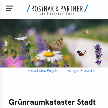
Direkt
zum
e
Inhalt
bild
am
‹‹ nächstes Projekt
voriges Projekt ››
chäftsführung
den
perationen
Grünraumkataster Stadt
nload