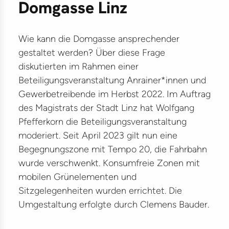
Domgasse Linz
ter
ikationen
Wie kann die Domgasse ansprechender
träge
gestaltet werden? Über diese Frage
lles
diskutierten im Rahmen einer
Beteiligungsveranstaltung Anrainer*innen und
kte
Gewerbetreibende im Herbst 2022. Im Auftrag
des Magistrats der Stadt Linz hat Wolfgang
ilitätsmanagement
Pfefferkorn die Beteiligungsveranstaltung
G
moderiert. Seit April 2023 gilt nun eine
Begegnungszone mit Tempo 20, die Fahrbahn
kehr
wurde verschwenkt. Konsumfreie Zonen mit
lität
mobilen Grünelementen und
Sitzgelegenheiten wurden errichtet. Die
astruktur
Umgestaltung erfolgte durch Clemens Bauder.