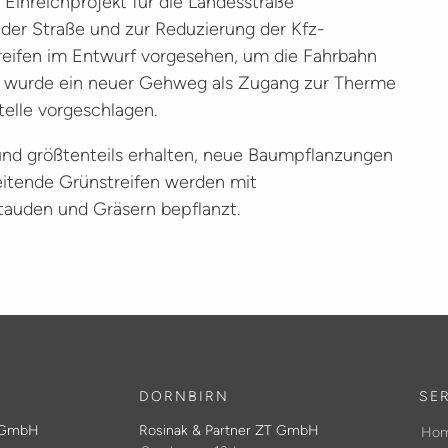
Einreichprojekt für die Landesstraße
 der Straße und zur Reduzierung der Kfz-
reifen im Entwurf vorgesehen, um die Fahrbahn
rs wurde ein neuer Gehweg als Zugang zur Therme
telle vorgeschlagen.
nd größtenteils erhalten, neue Baumpflanzungen
itende Grünstreifen werden mit
tauden und Gräsern bepflanzt.
DORNBIRN
SE
T GmbH
Rosinak & Partner ZT GmbH
Ho