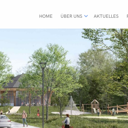
H
A
U
HOME
ÜBER UNS
AKTUELLES
P
T
N
A
V
I
G
A
T
I
O
N